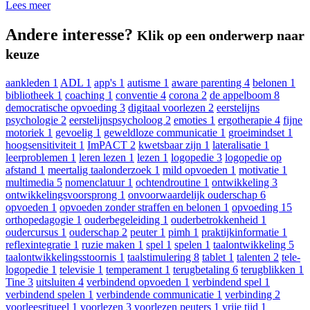
Lees meer
Andere interesse?
Klik op een onderwerp naar
keuze
aankleden
1
ADL
1
app's
1
autisme
1
aware parenting
4
belonen
1
bibliotheek
1
coaching
1
conventie
4
corona
2
de appelboom
8
democratische opvoeding
3
digitaal voorlezen
2
eerstelijns
psychologie
2
eerstelijnspsycholoog
2
emoties
1
ergotherapie
4
fijne
motoriek
1
gevoelig
1
geweldloze communicatie
1
groeimindset
1
hoogsensitiviteit
1
ImPACT
2
kwetsbaar zijn
1
lateralisatie
1
leerproblemen
1
leren lezen
1
lezen
1
logopedie
3
logopedie op
afstand
1
meertalig taalonderzoek
1
mild opvoeden
1
motivatie
1
multimedia
5
nomenclatuur
1
ochtendroutine
1
ontwikkeling
3
ontwikkelingsvoorsprong
1
onvoorwaardelijk ouderschap
6
opvoeden
1
opvoeden zonder straffen en belonen
1
opvoeding
15
orthopedagogie
1
ouderbegeleiding
1
ouderbetrokkenheid
1
oudercursus
1
ouderschap
2
peuter
1
pimh
1
praktijkinformatie
1
reflexintegratie
1
ruzie maken
1
spel
1
spelen
1
taalontwikkeling
5
taalontwikkelingsstoornis
1
taalstimulering
8
tablet
1
talenten
2
tele-
logopedie
1
televisie
1
temperament
1
terugbetaling
6
terugblikken
1
Tine
3
uitsluiten
4
verbindend opvoeden
1
verbindend spel
1
verbindend spelen
1
verbindende communicatie
1
verbinding
2
voorleesritueel
1
voorlezen
3
voorlezen peuters
1
vrije tijd
1